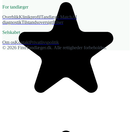
For tandlæger
Overblik
Klinikprofil
Tandlæge Match
AI
diagnostik
Tilstandsoversigt
Priser
Selskabet
Om os
Kontakt
Privatlivspolitik
© 2026 FindTandlæger.dk. Alle rettigheder forbeholdes.