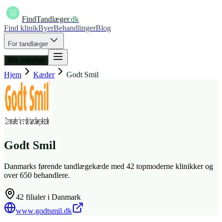
FindTandlæger
.dk
Find klinik
Byer
Behandlinger
Blog
For tandlæger
Bliv matchet
Hjem
Kæder
Godt Smil
Godt Smil
Danmarks førende tandlægekæde med 42 topmoderne klinikker og
over 650 behandlere.
42
filialer i Danmark
www.godtsmil.dk