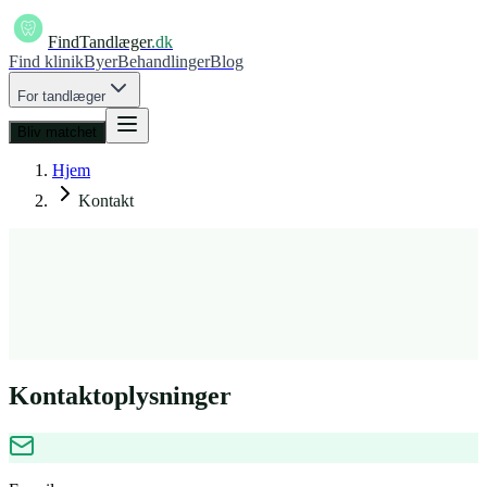
FindTandlæger
.dk
Find klinik
Byer
Behandlinger
Blog
For tandlæger
Bliv matchet
Hjem
Kontakt
Kontaktoplysninger