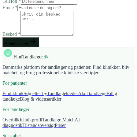
Telefon
*
Emne
*
Besked
*
Send besked
FindTandlæger
.dk
Danmarks platform for tandlæger og patienter. Find klinikker, bliv
matchet, og brug professionelle kliniske værktøjer.
For patienter
Find klinik
Søg efter by
Tandlægekæder
Akut tandlæge
Billig
tandlæge
Blog & vidensartikler
For tandlæger
Overblik
Klinikprofil
Tandlæge Match
AI
diagnostik
Tilstandsoversigt
Priser
Selskabet