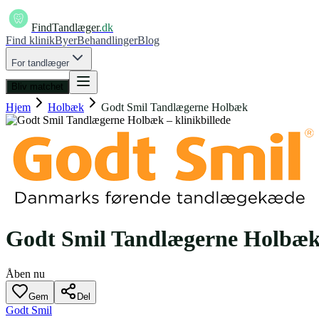
FindTandlæger
.dk
Find klinik
Byer
Behandlinger
Blog
For tandlæger
Bliv matchet
Hjem
Holbæk
Godt Smil Tandlægerne Holbæk
Godt Smil Tandlægerne Holbæ
Åben nu
Gem
Del
Godt Smil