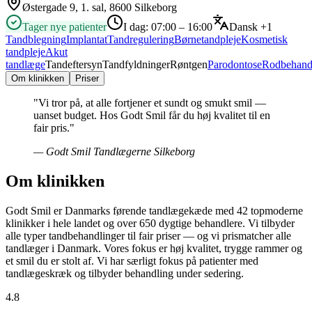
Østergade 9, 1. sal, 8600 Silkeborg
Tager nye patienter
I dag:
07:00 – 16:00
Dansk
+1
Tandblegning
Implantat
Tandregulering
Børnetandpleje
Kosmetisk
tandpleje
Akut
tandlæge
Tandeftersyn
Tandfyldninger
Røntgen
Parodontose
Rodbehand
Om klinikken
Priser
"
Vi tror på, at alle fortjener et sundt og smukt smil —
uanset budget. Hos Godt Smil får du høj kvalitet til en
fair pris.
"
—
Godt Smil Tandlægerne Silkeborg
Om klinikken
Godt Smil er Danmarks førende tandlægekæde med 42 topmoderne
klinikker i hele landet og over 650 dygtige behandlere. Vi tilbyder
alle typer tandbehandlinger til fair priser — og vi prismatcher alle
tandlæger i Danmark. Vores fokus er høj kvalitet, trygge rammer og
et smil du er stolt af. Vi har særligt fokus på patienter med
tandlægeskræk og tilbyder behandling under sedering.
4.8