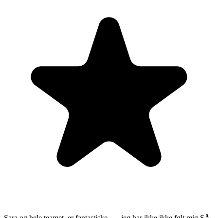
Sara og hele teamet, er fantastiske….. jeg har ikke ikke følt mig SÅ