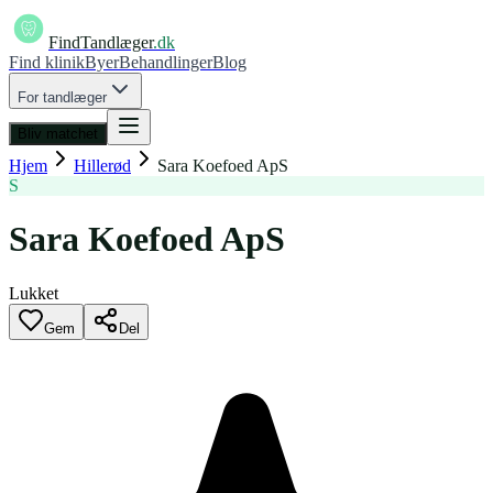
FindTandlæger
.dk
Find klinik
Byer
Behandlinger
Blog
For tandlæger
Bliv matchet
Hjem
Hillerød
Sara Koefoed ApS
S
Sara Koefoed ApS
Lukket
Gem
Del