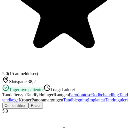
5.0
(
15
anmeldelser)
Slotsgade 38,2
Tager nye patienter
I dag:
Lukket
Tandeftersyn
Tandfyldninger
Røntgen
Parodontose
Rodbehandling
Tand
tandlæge
Kroner
Panoramarøntgen
Tandblegning
Implantat
Tandreguler
Om klinikken
Priser
5.0