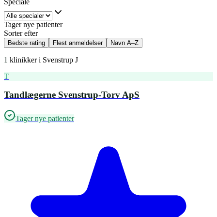
Speciale
Tager nye patienter
Sorter efter
Bedste rating
Flest anmeldelser
Navn A–Z
1
klinikker i
Svenstrup J
T
Tandlægerne Svenstrup-Torv ApS
Tager nye patienter