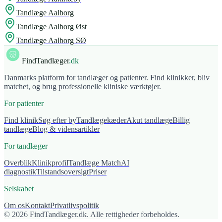
Tandlæge
Aalborg
Tandlæge
Aalborg Øst
Tandlæge
Aalborg SØ
FindTandlæger
.dk
Danmarks platform for tandlæger og patienter. Find klinikker, bliv
matchet, og brug professionelle kliniske værktøjer.
For patienter
Find klinik
Søg efter by
Tandlægekæder
Akut tandlæge
Billig
tandlæge
Blog & vidensartikler
For tandlæger
Overblik
Klinikprofil
Tandlæge Match
AI
diagnostik
Tilstandsoversigt
Priser
Selskabet
Om os
Kontakt
Privatlivspolitik
© 2026 FindTandlæger.dk. Alle rettigheder forbeholdes.