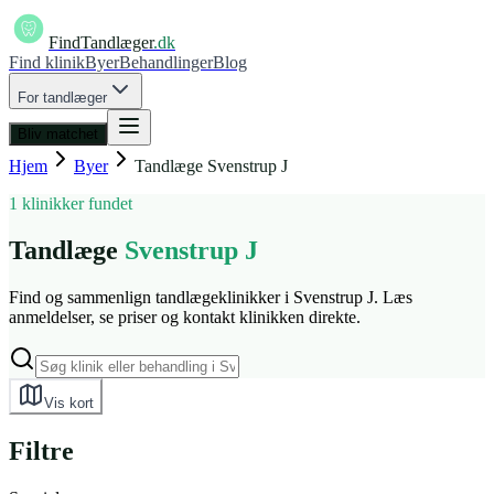
FindTandlæger
.dk
Find klinik
Byer
Behandlinger
Blog
For tandlæger
Bliv matchet
Hjem
Byer
Tandlæge
Svenstrup J
1 klinikker fundet
Tandlæge
Svenstrup J
Find og sammenlign tandlægeklinikker i Svenstrup J. Læs
anmeldelser, se priser og kontakt klinikken direkte.
Vis kort
Filtre