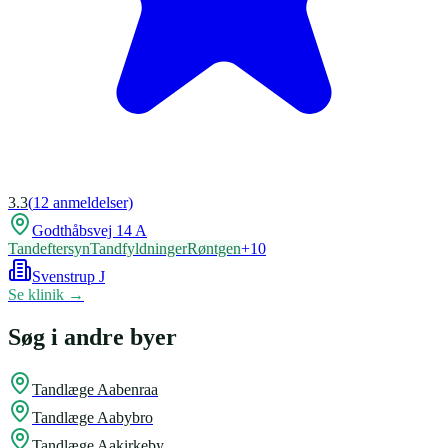
3.3
(
12
anmeldelser)
Godthåbsvej 14 A
Tandeftersyn
Tandfyldninger
Røntgen
+
10
Svenstrup J
Se klinik →
Søg i andre byer
Tandlæge
Aabenraa
Tandlæge
Aabybro
Tandlæge
Aakirkeby