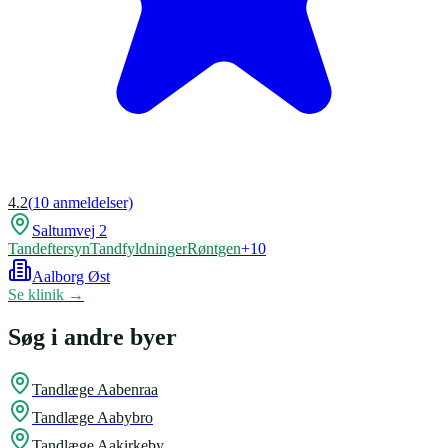
4.2
(
10
anmeldelser)
Saltumvej 2
Tandeftersyn
Tandfyldninger
Røntgen
+
10
Aalborg Øst
Se klinik →
Søg i andre byer
Tandlæge
Aabenraa
Tandlæge
Aabybro
Tandlæge
Aakirkeby