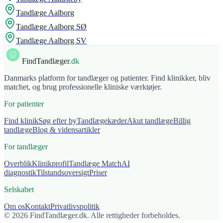
Tandlæge
Aalborg
Tandlæge
Aalborg SØ
Tandlæge
Aalborg SV
FindTandlæger
.dk
Danmarks platform for tandlæger og patienter. Find klinikker, bliv
matchet, og brug professionelle kliniske værktøjer.
For patienter
Find klinik
Søg efter by
Tandlægekæder
Akut tandlæge
Billig
tandlæge
Blog & vidensartikler
For tandlæger
Overblik
Klinikprofil
Tandlæge Match
AI
diagnostik
Tilstandsoversigt
Priser
Selskabet
Om os
Kontakt
Privatlivspolitik
© 2026 FindTandlæger.dk. Alle rettigheder forbeholdes.