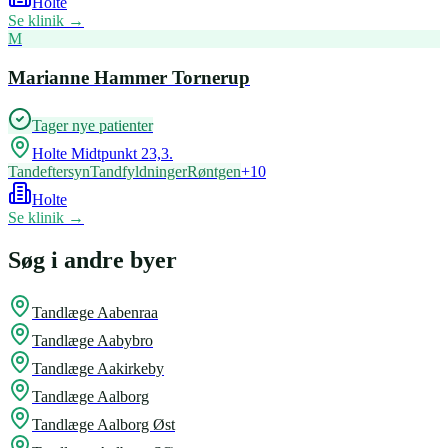
Holte
Se klinik →
M
Marianne Hammer Tornerup
Tager nye patienter
Holte Midtpunkt 23,3.
Tandeftersyn
Tandfyldninger
Røntgen
+
10
Holte
Se klinik →
Søg i andre byer
Tandlæge
Aabenraa
Tandlæge
Aabybro
Tandlæge
Aakirkeby
Tandlæge
Aalborg
Tandlæge
Aalborg Øst