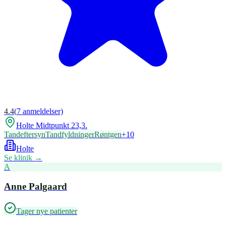
4.4
(
7
anmeldelser)
Holte Midtpunkt 23,3.
Tandeftersyn
Tandfyldninger
Røntgen
+
10
Holte
Se klinik →
A
Anne Palgaard
Tager nye patienter