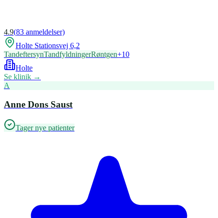
4.9
(
83
anmeldelser)
Holte Stationsvej 6,2
Tandeftersyn
Tandfyldninger
Røntgen
+
10
Holte
Se klinik →
A
Anne Dons Saust
Tager nye patienter