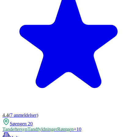
4.4
(
7
anmeldelser)
Søengen 20
Tandeftersyn
Tandfyldninger
Røntgen
+
10