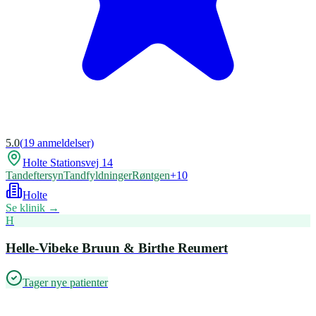
5.0
(
19
anmeldelser)
Holte Stationsvej 14
Tandeftersyn
Tandfyldninger
Røntgen
+
10
Holte
Se klinik →
H
Helle-Vibeke Bruun & Birthe Reumert
Tager nye patienter