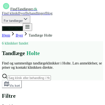
FindTandlæger
.dk
Find klinik
Byer
Behandlinger
Blog
For tandlæger
Bliv matchet
Hjem
Byer
Tandlæge
Holte
6 klinikker fundet
Tandlæge
Holte
Find og sammenlign tandlægeklinikker i Holte. Læs anmeldelser, se
priser og kontakt klinikken direkte.
Vis kort
Filtre