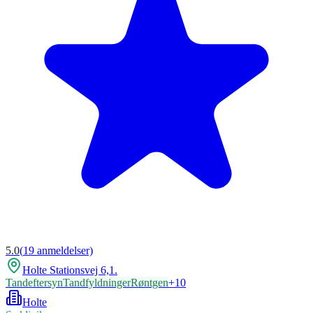
5.0
(
19
anmeldelser)
Holte Stationsvej 6,1.
Tandeftersyn
Tandfyldninger
Røntgen
+
10
Holte