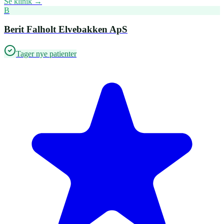
Se klinik →
B
Berit Falholt Elvebakken ApS
Tager nye patienter