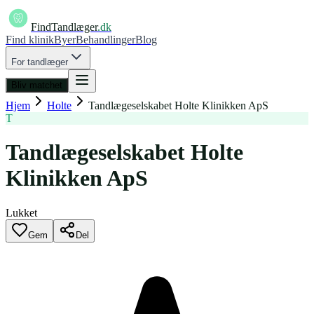
FindTandlæger
.dk
Find klinik
Byer
Behandlinger
Blog
For tandlæger
Bliv matchet
Hjem
Holte
Tandlægeselskabet Holte Klinikken ApS
T
Tandlægeselskabet Holte
Klinikken ApS
Lukket
Gem
Del