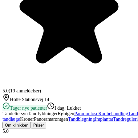
5.0
(
19
anmeldelser)
Holte Stationsvej 14
Tager nye patienter
I dag:
Lukket
Tandeftersyn
Tandfyldninger
Røntgen
Parodontose
Rodbehandling
Tand
tandlæge
Kroner
Panoramarøntgen
Tandblegning
Implantat
Tandreguler
Om klinikken
Priser
5.0