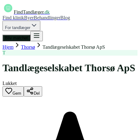
FindTandlæger
.dk
Find klinik
Byer
Behandlinger
Blog
For tandlæger
Bliv matchet
Hjem
Thorsø
Tandlægeselskabet Thorsø ApS
T
Tandlægeselskabet Thorsø ApS
Lukket
Gem
Del