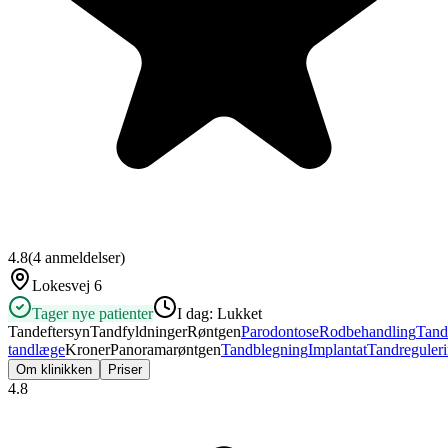
4.8
(
4
anmeldelser)
Lokesvej 6
Tager nye patienter
I dag:
Lukket
Tandeftersyn
Tandfyldninger
Røntgen
Parodontose
Rodbehandling
Tand
tandlæge
Kroner
Panoramarøntgen
Tandblegning
Implantat
Tandreguler
Om klinikken
Priser
4.8