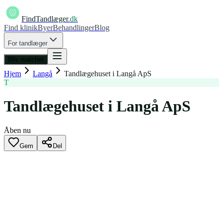
FindTandlæger
.dk
Find klinik
Byer
Behandlinger
Blog
For tandlæger
Bliv matchet
Hjem
Langå
Tandlægehuset i Langå ApS
T
Tandlægehuset i Langå ApS
Åben nu
Gem
Del