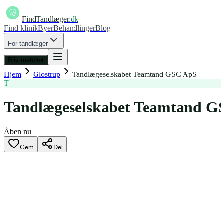
FindTandlæger
.dk
Find klinik
Byer
Behandlinger
Blog
For tandlæger
Bliv matchet
Hjem
Glostrup
Tandlægeselskabet Teamtand GSC ApS
T
Tandlægeselskabet Teamtand 
Åben nu
Gem
Del