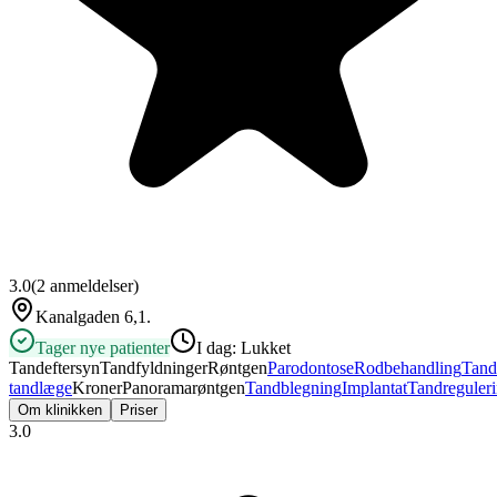
3.0
(
2
anmeldelser)
Kanalgaden 6,1.
Tager nye patienter
I dag:
Lukket
Tandeftersyn
Tandfyldninger
Røntgen
Parodontose
Rodbehandling
Tand
tandlæge
Kroner
Panoramarøntgen
Tandblegning
Implantat
Tandreguler
Om klinikken
Priser
3.0