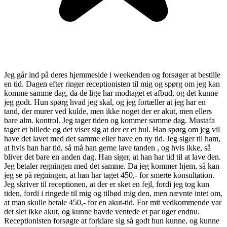
Jeg går ind på deres hjemmeside i weekenden og forsøger at bestille
en tid. Dagen efter ringer receptionisten til mig og spørg om jeg kan
komme samme dag, da de lige har modtaget et afbud, og det kunne
jeg godt. Hun spørg hvad jeg skal, og jeg fortæller at jeg har en
tand, der murer ved kulde, men ikke noget der er akut, men ellers
bare alm. kontrol. Jeg tager tiden og kommer samme dag. Mustafa
tager et billede og det viser sig at der er et hul. Han spørg om jeg vil
have det lavet med det samme eller have en ny tid. Jeg siger til ham,
at hvis han har tid, så må han gerne lave tanden , og hvis ikke, så
bliver det bare en anden dag. Han siger, at han har tid til at lave den.
Jeg betaler regningen med det samme. Da jeg kommer hjem, så kan
jeg se på regningen, at han har taget 450,- for smerte konsultation.
Jeg skriver til receptionen, at der er sket en fejl, fordi jeg tog kun
tiden, fordi i ringede til mig og tilbød mig den, men nævnte intet om,
at man skulle betale 450,- for en akut-tid. For mit vedkommende var
det slet ikke akut, og kunne havde ventede et par uger endnu.
Receptionisten forsøgte at forklare sig så godt hun kunne, og kunne