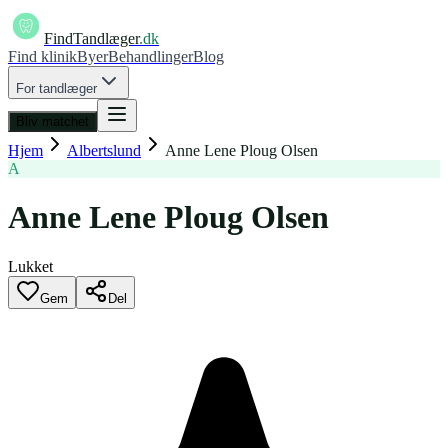
FindTandlæger
.dk
Find klinik
Byer
Behandlinger
Blog
For tandlæger
Bliv matchet
Hjem
Albertslund
Anne Lene Ploug Olsen
A
Anne Lene Ploug Olsen
Lukket
Gem
Del