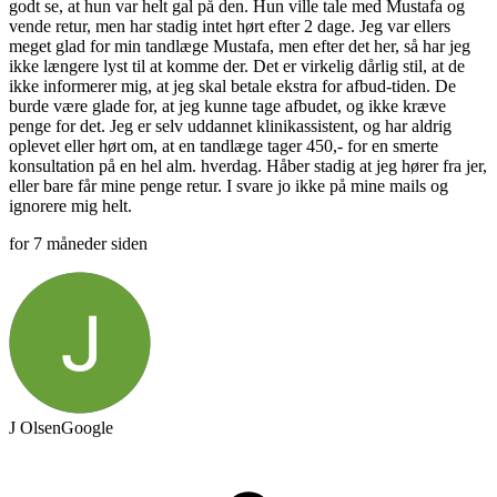
godt se, at hun var helt gal på den. Hun ville tale med Mustafa og
vende retur, men har stadig intet hørt efter 2 dage. Jeg var ellers
meget glad for min tandlæge Mustafa, men efter det her, så har jeg
ikke længere lyst til at komme der. Det er virkelig dårlig stil, at de
ikke informerer mig, at jeg skal betale ekstra for afbud-tiden. De
burde være glade for, at jeg kunne tage afbudet, og ikke kræve
penge for det. Jeg er selv uddannet klinikassistent, og har aldrig
oplevet eller hørt om, at en tandlæge tager 450,- for en smerte
konsultation på en hel alm. hverdag. Håber stadig at jeg hører fra jer,
eller bare får mine penge retur. I svare jo ikke på mine mails og
ignorere mig helt.
for 7 måneder siden
J Olsen
Google