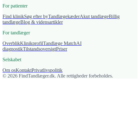
For patienter
Find klinik
Søg efter by
Tandlægekæder
Akut tandlæge
Billig
tandlæge
Blog & vidensartikler
For tandlæger
Overblik
Klinikprofil
Tandlæge Match
AI
diagnostik
Tilstandsoversigt
Priser
Selskabet
Om os
Kontakt
Privatlivspolitik
© 2026 FindTandlæger.dk. Alle rettigheder forbeholdes.