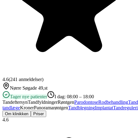
4.6
(
241
anmeldelser)
Nørre Søgade 49,st
Tager nye patienter
I dag:
08:00 – 18:00
Tandeftersyn
Tandfyldninger
Røntgen
Parodontose
Rodbehandling
Tand
tandlæge
Kroner
Panoramarøntgen
Tandblegning
Implantat
Tandreguler
Om klinikken
Priser
4.6