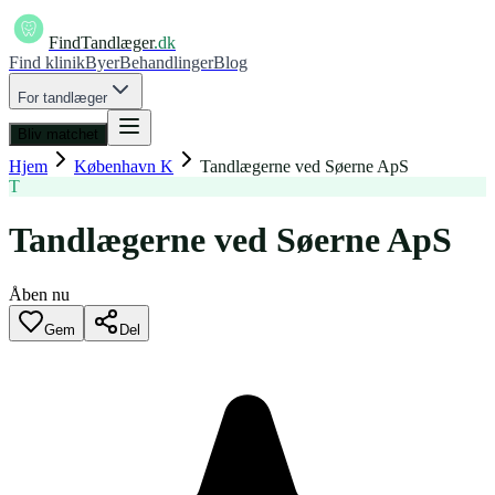
FindTandlæger
.dk
Find klinik
Byer
Behandlinger
Blog
For tandlæger
Bliv matchet
Hjem
København K
Tandlægerne ved Søerne ApS
T
Tandlægerne ved Søerne ApS
Åben nu
Gem
Del