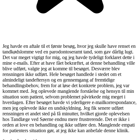
Jeg havde en aftale til et første besøg, hvor jeg skulle have renset en
tandkødslomme ved en parodontoseramt tand, som gav dårlig lugt.
Det var meget vigtigt for mig, og jeg havde tydeligt forklaret dette i
mine e-mails. Efter at have fået bekræftet, at denne behandling ville
blive udført, valgte jeg at komme til besøget. Desværre blev
rensningen ikke udført. Hele besøget handlede i stedet om et
almindeligt tandeftersyn og en gennemgang af fremtidige
behandlingsbehov, frem for at løse det konkrete problem, jeg var
kommet med. Jeg oplevede manglende forståelse og hensyn til min
situation som patient, selvom problemet påvirkede mig meget i
hverdagen. Efter besøget havde vi yderligere e-mailkorrespondance,
men jeg oplevede ikke en undskyldning. Jeg fik senere udført
rensningen et andet sted på få minutter, hvilket gjorde oplevelsen
hos Tandlæge ved Søerne endnu mere frustrerende. Det er ikke i
orden at love en behandling og ikke udføre den. Manglende empati
for patienters situation gør, at jeg ikke kan anbefale denne klinik.