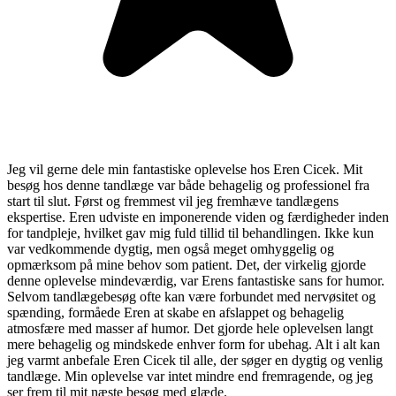
Jeg vil gerne dele min fantastiske oplevelse hos Eren Cicek. Mit
besøg hos denne tandlæge var både behagelig og professionel fra
start til slut. Først og fremmest vil jeg fremhæve tandlægens
ekspertise. Eren udviste en imponerende viden og færdigheder inden
for tandpleje, hvilket gav mig fuld tillid til behandlingen. Ikke kun
var vedkommende dygtig, men også meget omhyggelig og
opmærksom på mine behov som patient. Det, der virkelig gjorde
denne oplevelse mindeværdig, var Erens fantastiske sans for humor.
Selvom tandlægebesøg ofte kan være forbundet med nervøsitet og
spænding, formåede Eren at skabe en afslappet og behagelig
atmosfære med masser af humor. Det gjorde hele oplevelsen langt
mere behagelig og mindskede enhver form for ubehag. Alt i alt kan
jeg varmt anbefale Eren Cicek til alle, der søger en dygtig og venlig
tandlæge. Min oplevelse var intet mindre end fremragende, og jeg
ser frem til mit næste besøg med glæde.