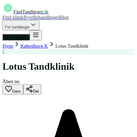
FindTandlæger
.dk
Find klinik
Byer
Behandlinger
Blog
For tandlæger
Bliv matchet
Hjem
København K
Lotus Tandklinik
L
Lotus Tandklinik
Åben nu
Gem
Del