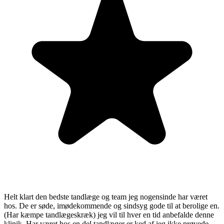
Helt klart den bedste tandlæge og team jeg nogensinde har været
hos. De er søde, imødekommende og sindsyg gode til at berolige en.
(Har kæmpe tandlægeskræk) jeg vil til hver en tid anbefalde denne
klinik. Har været hos en del tandlæger er ked af jeg ikke prøvede