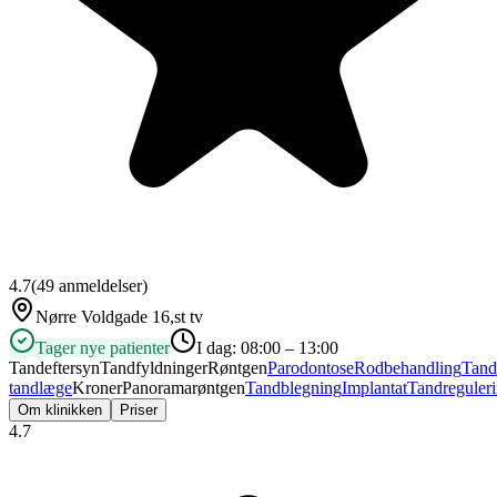
4.7
(
49
anmeldelser)
Nørre Voldgade 16,st tv
Tager nye patienter
I dag:
08:00 – 13:00
Tandeftersyn
Tandfyldninger
Røntgen
Parodontose
Rodbehandling
Tand
tandlæge
Kroner
Panoramarøntgen
Tandblegning
Implantat
Tandreguler
Om klinikken
Priser
4.7