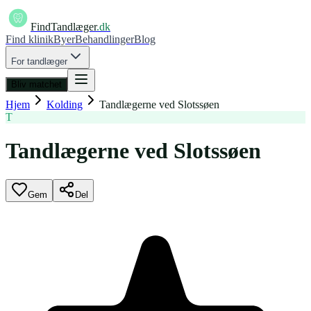
FindTandlæger
.dk
Find klinik
Byer
Behandlinger
Blog
For tandlæger
Bliv matchet
Hjem
Kolding
Tandlægerne ved Slotssøen
T
Tandlægerne ved Slotssøen
Gem
Del