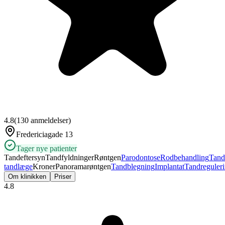
4.8
(
130
anmeldelser)
Fredericiagade 13
Tager nye patienter
Tandeftersyn
Tandfyldninger
Røntgen
Parodontose
Rodbehandling
Tand
tandlæge
Kroner
Panoramarøntgen
Tandblegning
Implantat
Tandreguler
Om klinikken
Priser
4.8