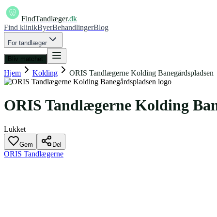
FindTandlæger
.dk
Find klinik
Byer
Behandlinger
Blog
For tandlæger
Bliv matchet
Hjem
Kolding
ORIS Tandlægerne Kolding Banegårdspladsen
ORIS Tandlægerne Kolding Ban
Lukket
Gem
Del
ORIS Tandlægerne