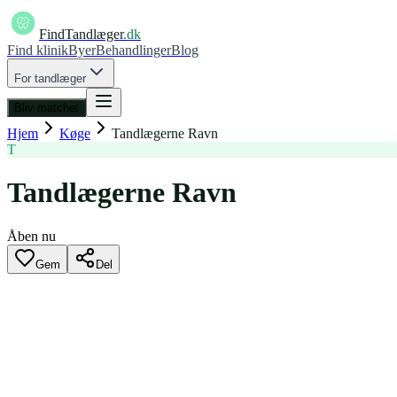
FindTandlæger
.dk
Find klinik
Byer
Behandlinger
Blog
For tandlæger
Bliv matchet
Hjem
Køge
Tandlægerne Ravn
T
Tandlægerne Ravn
Åben nu
Gem
Del