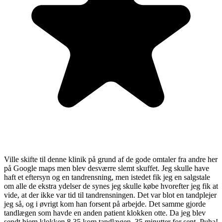
Ville skifte til denne klinik på grund af de gode omtaler fra andre her
på Google maps men blev desværre slemt skuffet. Jeg skulle have
haft et eftersyn og en tandrensning, men istedet fik jeg en salgstale
om alle de ekstra ydelser de synes jeg skulle købe hvorefter jeg fik at
vide, at der ikke var tid til tandrensningen. Det var blot en tandplejer
jeg så, og i øvrigt kom han forsent på arbejde. Det samme gjorde
tandlægen som havde en anden patient klokken otte. Da jeg blev
sendt hjem klokken 8.35 kom tandlægen, 35 minutter for sent. Puha!