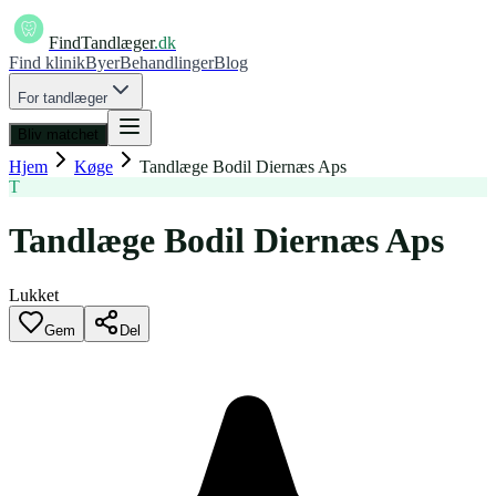
FindTandlæger
.dk
Find klinik
Byer
Behandlinger
Blog
For tandlæger
Bliv matchet
Hjem
Køge
Tandlæge Bodil Diernæs Aps
T
Tandlæge Bodil Diernæs Aps
Lukket
Gem
Del