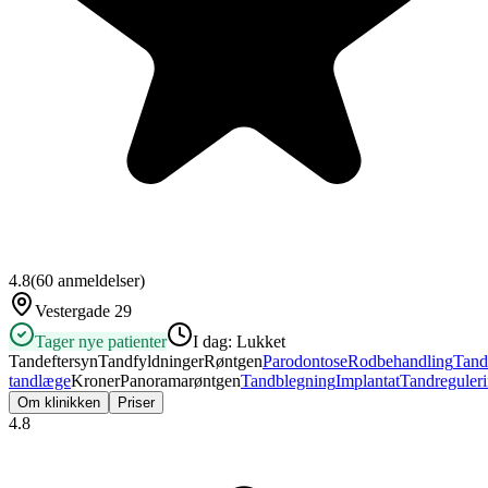
4.8
(
60
anmeldelser)
Vestergade 29
Tager nye patienter
I dag:
Lukket
Tandeftersyn
Tandfyldninger
Røntgen
Parodontose
Rodbehandling
Tand
tandlæge
Kroner
Panoramarøntgen
Tandblegning
Implantat
Tandreguler
Om klinikken
Priser
4.8