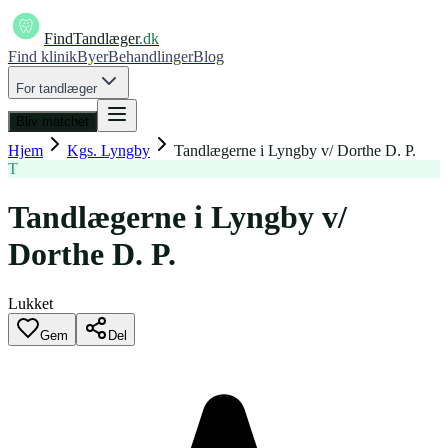
FindTandlæger
.dk
Find klinik
Byer
Behandlinger
Blog
For tandlæger
Bliv matchet
Hjem
Kgs. Lyngby
Tandlægerne i Lyngby v/ Dorthe D. P.
T
Tandlægerne i Lyngby v/
Dorthe D. P.
Lukket
Gem
Del