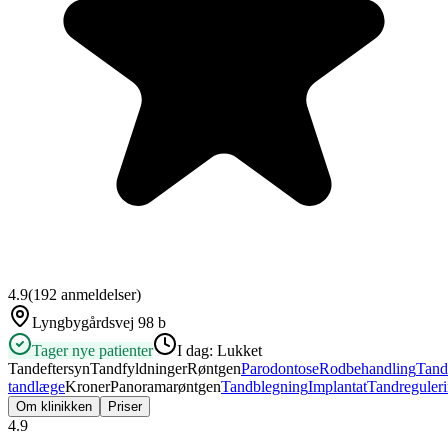
4.9
(
192
anmeldelser)
Lyngbygårdsvej 98 b
Tager nye patienter
I dag:
Lukket
Tandeftersyn
Tandfyldninger
Røntgen
Parodontose
Rodbehandling
Tand
tandlæge
Kroner
Panoramarøntgen
Tandblegning
Implantat
Tandreguler
Om klinikken
Priser
4.9