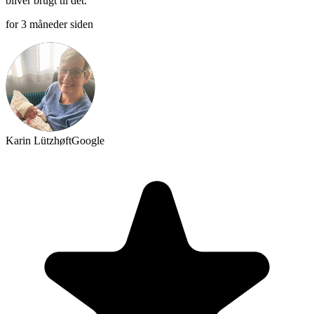
bliver brugt til det.
for 3 måneder siden
Karin Lützhøft
Google