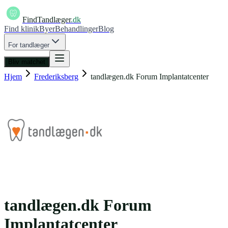
FindTandlæger
.dk
Find klinik
Byer
Behandlinger
Blog
For tandlæger
Bliv matchet
Hjem
Frederiksberg
tandlægen.dk Forum Implantatcenter
tandlægen.dk Forum
Implantatcenter