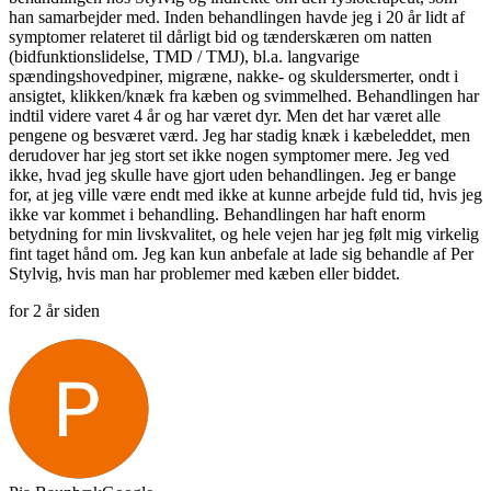
han samarbejder med. Inden behandlingen havde jeg i 20 år lidt af
symptomer relateret til dårligt bid og tænderskæren om natten
(bidfunktionslidelse, TMD / TMJ), bl.a. langvarige
spændingshovedpiner, migræne, nakke- og skuldersmerter, ondt i
ansigtet, klikken/knæk fra kæben og svimmelhed. Behandlingen har
indtil videre varet 4 år og har været dyr. Men det har været alle
pengene og besværet værd. Jeg har stadig knæk i kæbeleddet, men
derudover har jeg stort set ikke nogen symptomer mere. Jeg ved
ikke, hvad jeg skulle have gjort uden behandlingen. Jeg er bange
for, at jeg ville være endt med ikke at kunne arbejde fuld tid, hvis jeg
ikke var kommet i behandling. Behandlingen har haft enorm
betydning for min livskvalitet, og hele vejen har jeg følt mig virkelig
fint taget hånd om. Jeg kan kun anbefale at lade sig behandle af Per
Stylvig, hvis man har problemer med kæben eller biddet.
for 2 år siden