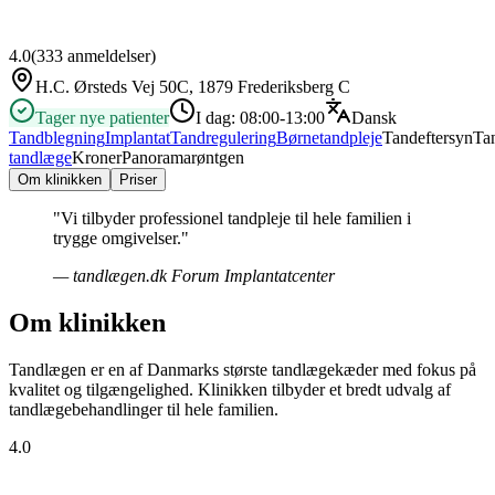
4.0
(
333
anmeldelser)
H.C. Ørsteds Vej 50C, 1879 Frederiksberg C
Tager nye patienter
I dag:
08:00-13:00
Dansk
Tandblegning
Implantat
Tandregulering
Børnetandpleje
Tandeftersyn
Ta
tandlæge
Kroner
Panoramarøntgen
Om klinikken
Priser
"
Vi tilbyder professionel tandpleje til hele familien i
trygge omgivelser.
"
—
tandlægen.dk Forum Implantatcenter
Om klinikken
Tandlægen er en af Danmarks største tandlægekæder med fokus på
kvalitet og tilgængelighed. Klinikken tilbyder et bredt udvalg af
tandlægebehandlinger til hele familien.
4.0