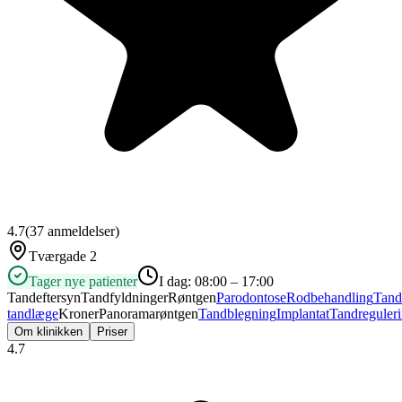
4.7
(
37
anmeldelser)
Tværgade 2
Tager nye patienter
I dag:
08:00 – 17:00
Tandeftersyn
Tandfyldninger
Røntgen
Parodontose
Rodbehandling
Tand
tandlæge
Kroner
Panoramarøntgen
Tandblegning
Implantat
Tandreguler
Om klinikken
Priser
4.7