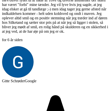
blev/bliver lyttet til af både af Tove og diverse assistenter der siden
har været "forbi" mine tænder. Jeg vil lyve hvis jeg sagde, at jeg
idag elsker at gå til tandlæge ;-) men idag tager jeg gerne afsted når
indkaldelsen kommer - helt uden koldsved og ondt i maven. Jeg
oplever altid smil og en positiv stemning når jeg træder ind af døren
hos Silketand og sætter stor pris på at når jeg så ligger i stolen, så
bliver jeg mødt af smil, en rolig hånd på skulderen og en sikkerhed i
at jeg ved, at de har øje på om jeg er ok.
for 6 år siden
Gitte Schrøder
Google