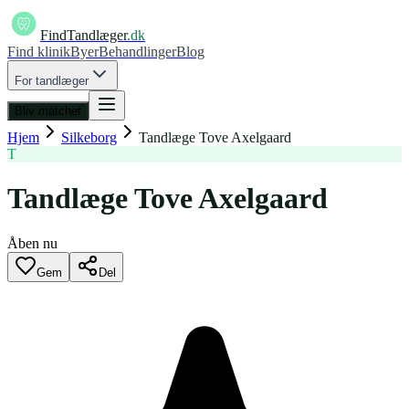
FindTandlæger
.dk
Find klinik
Byer
Behandlinger
Blog
For tandlæger
Bliv matchet
Hjem
Silkeborg
Tandlæge Tove Axelgaard
T
Tandlæge Tove Axelgaard
Åben nu
Gem
Del