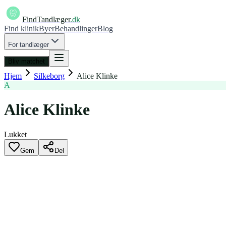
FindTandlæger
.dk
Find klinik
Byer
Behandlinger
Blog
For tandlæger
Bliv matchet
Hjem
Silkeborg
Alice Klinke
A
Alice Klinke
Lukket
Gem
Del