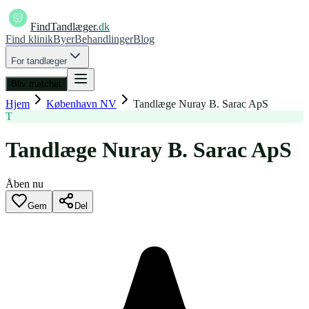
FindTandlæger
.dk
Find klinik
Byer
Behandlinger
Blog
For tandlæger
Bliv matchet
Hjem
København NV
Tandlæge Nuray B. Sarac ApS
T
Tandlæge Nuray B. Sarac ApS
Åben nu
Gem
Del