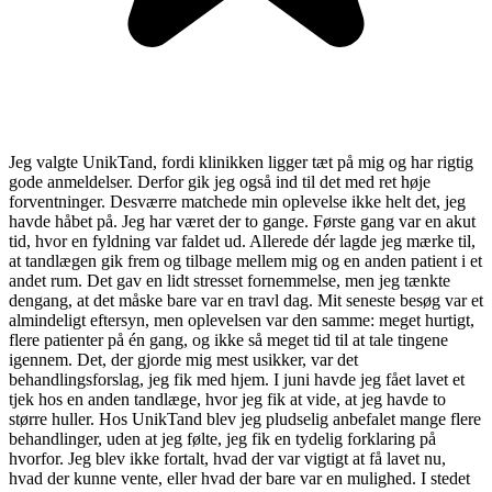
Jeg valgte UnikTand, fordi klinikken ligger tæt på mig og har rigtig
gode anmeldelser. Derfor gik jeg også ind til det med ret høje
forventninger. Desværre matchede min oplevelse ikke helt det, jeg
havde håbet på. Jeg har været der to gange. Første gang var en akut
tid, hvor en fyldning var faldet ud. Allerede dér lagde jeg mærke til,
at tandlægen gik frem og tilbage mellem mig og en anden patient i et
andet rum. Det gav en lidt stresset fornemmelse, men jeg tænkte
dengang, at det måske bare var en travl dag. Mit seneste besøg var et
almindeligt eftersyn, men oplevelsen var den samme: meget hurtigt,
flere patienter på én gang, og ikke så meget tid til at tale tingene
igennem. Det, der gjorde mig mest usikker, var det
behandlingsforslag, jeg fik med hjem. I juni havde jeg fået lavet et
tjek hos en anden tandlæge, hvor jeg fik at vide, at jeg havde to
større huller. Hos UnikTand blev jeg pludselig anbefalet mange flere
behandlinger, uden at jeg følte, jeg fik en tydelig forklaring på
hvorfor. Jeg blev ikke fortalt, hvad der var vigtigt at få lavet nu,
hvad der kunne vente, eller hvad der bare var en mulighed. I stedet