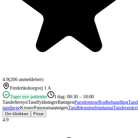
4.9
(
206
anmeldelser)
Frederiksborgvej 1 A
Tager nye patienter
I dag:
08:30 – 18:00
Tandeftersyn
Tandfyldninger
Røntgen
Parodontose
Rodbehandling
Tand
tandlæge
Kroner
Panoramarøntgen
Tandblegning
Implantat
Tandreguler
Om klinikken
Priser
4.9