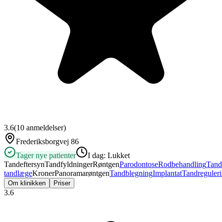
3.6
(
10
anmeldelser)
Frederiksborgvej 86
Tager nye patienter
I dag:
Lukket
Tandeftersyn
Tandfyldninger
Røntgen
Parodontose
Rodbehandling
Tand
tandlæge
Kroner
Panoramarøntgen
Tandblegning
Implantat
Tandreguler
Om klinikken
Priser
3.6