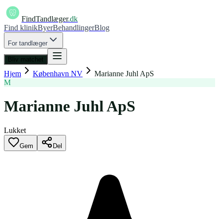
FindTandlæger
.dk
Find klinik
Byer
Behandlinger
Blog
For tandlæger
Bliv matchet
Hjem
København NV
Marianne Juhl ApS
M
Marianne Juhl ApS
Lukket
Gem
Del