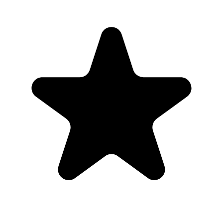
A J S
Google