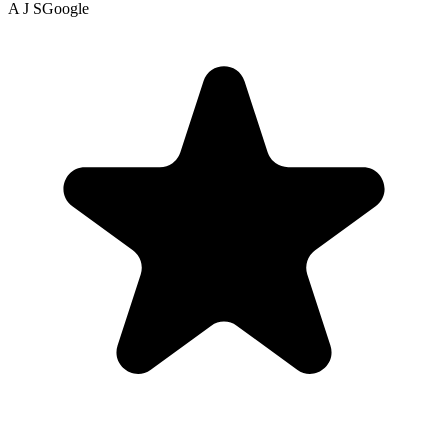
God stemning og afslappende, super sød tandlæge og assistent, fik
et udførligt overslag på priser på hvad kunne laves/ændres, hvis man
har lyst, så ikke nogen overraskelser når man får lavet noget. Jeg
kommer igen. Tak.
for 3 år siden