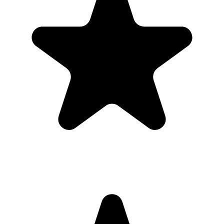
hele foregik i en rolig atmosfære, så man følte sig tryg, der var også
lidt tid til løst snak, og fik fyldesgørende svar på de spørgsmål man
havde, et rart sted at komme!
for 2 år siden
mette nielsen
Google