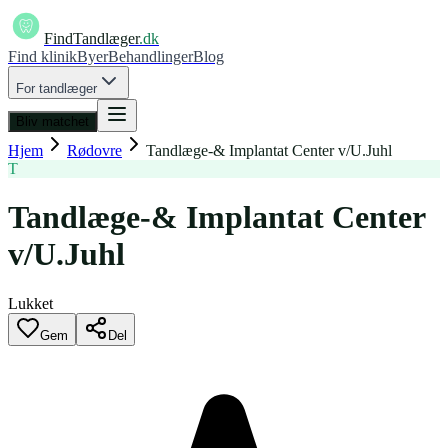
FindTandlæger
.dk
Find klinik
Byer
Behandlinger
Blog
For tandlæger
Bliv matchet
Hjem
Rødovre
Tandlæge-& Implantat Center v/U.Juhl
T
Tandlæge-& Implantat Center
v/U.Juhl
Lukket
Gem
Del