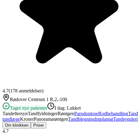
4.7
(
178
anmeldelser)
Rødovre Centrum 1 R,2,-100
Tager nye patienter
I dag:
Lukket
Tandeftersyn
Tandfyldninger
Røntgen
Parodontose
Rodbehandling
Tand
tandlæge
Kroner
Panoramarøntgen
Tandblegning
Implantat
Tandreguler
Om klinikken
Priser
4.7