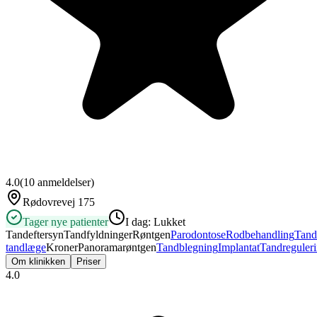
4.0
(
10
anmeldelser)
Rødovrevej 175
Tager nye patienter
I dag:
Lukket
Tandeftersyn
Tandfyldninger
Røntgen
Parodontose
Rodbehandling
Tand
tandlæge
Kroner
Panoramarøntgen
Tandblegning
Implantat
Tandreguler
Om klinikken
Priser
4.0