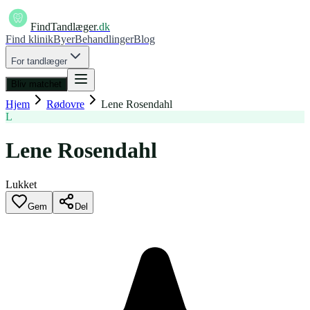
FindTandlæger
.dk
Find klinik
Byer
Behandlinger
Blog
For tandlæger
Bliv matchet
Hjem
Rødovre
Lene Rosendahl
L
Lene Rosendahl
Lukket
Gem
Del