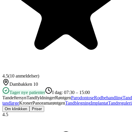
4.5
(
10
anmeldelser)
Dambakken 10
Tager nye patienter
I dag:
07:30 – 15:00
Tandeftersyn
Tandfyldninger
Røntgen
Parodontose
Rodbehandling
Tand
tandlæge
Kroner
Panoramarøntgen
Tandblegning
Implantat
Tandreguler
Om klinikken
Priser
4.5