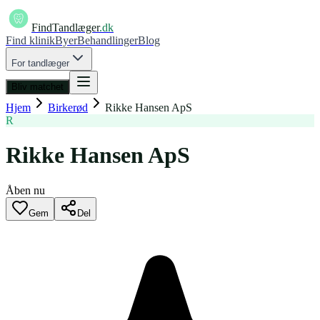
FindTandlæger
.dk
Find klinik
Byer
Behandlinger
Blog
For tandlæger
Bliv matchet
Hjem
Birkerød
Rikke Hansen ApS
R
Rikke Hansen ApS
Åben nu
Gem
Del