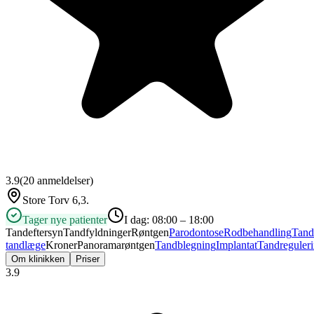
3.9
(
20
anmeldelser)
Store Torv 6,3.
Tager nye patienter
I dag:
08:00 – 18:00
Tandeftersyn
Tandfyldninger
Røntgen
Parodontose
Rodbehandling
Tand
tandlæge
Kroner
Panoramarøntgen
Tandblegning
Implantat
Tandreguler
Om klinikken
Priser
3.9