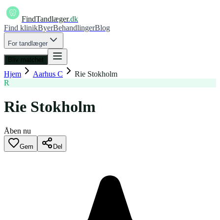
FindTandlæger
.dk
Find klinik
Byer
Behandlinger
Blog
For tandlæger
Bliv matchet
Hjem
Aarhus C
Rie Stokholm
R
Rie Stokholm
Åben nu
Gem
Del