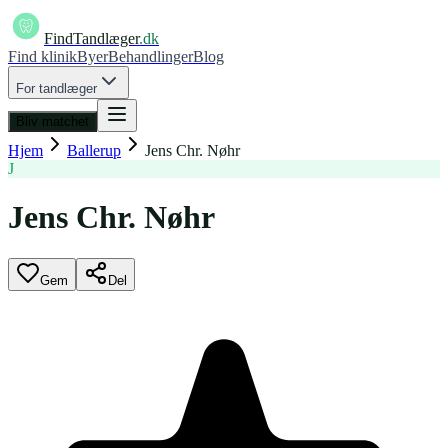
FindTandlæger
.dk
Find klinik
Byer
Behandlinger
Blog
For tandlæger
Bliv matchet
Hjem
Ballerup
Jens Chr. Nøhr
J
Jens Chr. Nøhr
Gem
Del