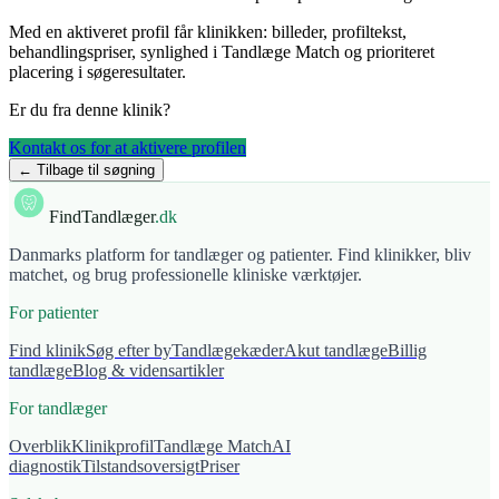
Med en aktiveret profil får klinikken: billeder, profiltekst,
behandlingspriser, synlighed i Tandlæge Match og prioriteret
placering i søgeresultater.
Er du fra denne klinik?
Kontakt os for at aktivere profilen
← Tilbage til søgning
FindTandlæger
.dk
Danmarks platform for tandlæger og patienter. Find klinikker, bliv
matchet, og brug professionelle kliniske værktøjer.
For patienter
Find klinik
Søg efter by
Tandlægekæder
Akut tandlæge
Billig
tandlæge
Blog & vidensartikler
For tandlæger
Overblik
Klinikprofil
Tandlæge Match
AI
diagnostik
Tilstandsoversigt
Priser