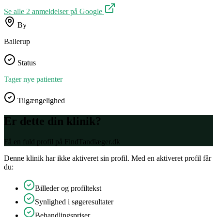
Se alle
2
anmeldelser på Google
By
Ballerup
Status
Tager nye patienter
Tilgængelighed
Er dette din klinik?
Få en fuld profil på FindTandlæger.dk
Denne klinik har ikke aktiveret sin profil. Med en aktiveret profil får
du:
Billeder og profiltekst
Synlighed i søgeresultater
Behandlingspriser