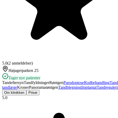
5.0
(
2
anmeldelser)
Højagerparken 25
Tager nye patienter
Tandeftersyn
Tandfyldninger
Røntgen
Parodontose
Rodbehandling
Tand
tandlæge
Kroner
Panoramarøntgen
Tandblegning
Implantat
Tandreguler
Om klinikken
Priser
5.0