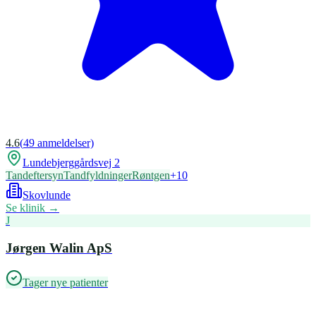
4.6
(
49
anmeldelser)
Lundebjerggårdsvej 2
Tandeftersyn
Tandfyldninger
Røntgen
+
10
Skovlunde
Se klinik →
J
Jørgen Walin ApS
Tager nye patienter