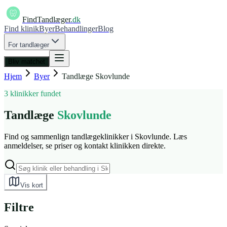
FindTandlæger
.dk
Find klinik
Byer
Behandlinger
Blog
For tandlæger
Bliv matchet
Hjem
Byer
Tandlæge
Skovlunde
3 klinikker fundet
Tandlæge
Skovlunde
Find og sammenlign tandlægeklinikker i Skovlunde. Læs
anmeldelser, se priser og kontakt klinikken direkte.
Vis kort
Filtre