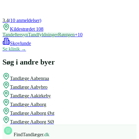
3.4
(
10
anmeldelser)
Kildestrædet 108
Tandeftersyn
Tandfyldninger
Røntgen
+
10
Skovlunde
Se klinik →
Søg i andre byer
Tandlæge
Aabenraa
Tandlæge
Aabybro
Tandlæge
Aakirkeby
Tandlæge
Aalborg
Tandlæge
Aalborg Øst
Tandlæge
Aalborg SØ
FindTandlæger
.dk