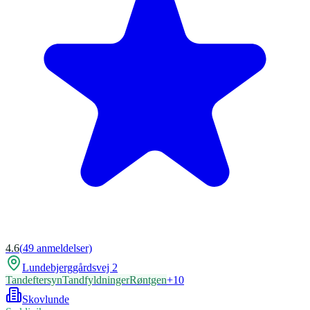
4.6
(
49
anmeldelser)
Lundebjerggårdsvej 2
Tandeftersyn
Tandfyldninger
Røntgen
+
10
Skovlunde