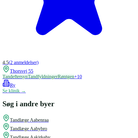
4.5
(
2
anmeldelser)
Thorsvej 55
Tandeftersyn
Tandfyldninger
Røntgen
+
10
Ry
Se klinik →
Søg i andre byer
Tandlæge
Aabenraa
Tandlæge
Aabybro
Tandlæge
Aakirkeby