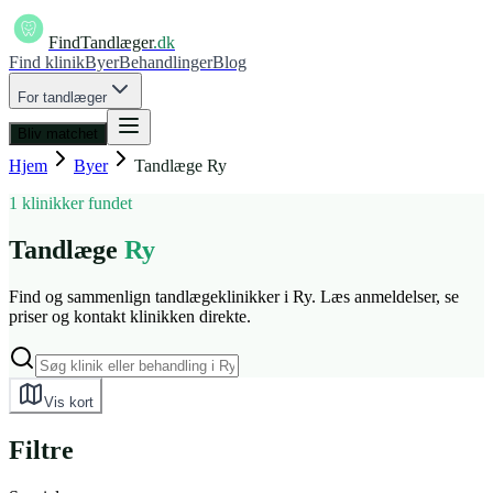
FindTandlæger
.dk
Find klinik
Byer
Behandlinger
Blog
For tandlæger
Bliv matchet
Hjem
Byer
Tandlæge
Ry
1 klinikker fundet
Tandlæge
Ry
Find og sammenlign tandlægeklinikker i Ry. Læs anmeldelser, se
priser og kontakt klinikken direkte.
Vis kort
Filtre