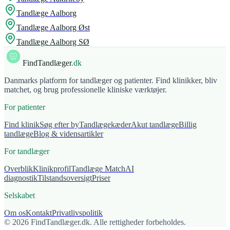
Tandlæge
Aalborg
Tandlæge
Aalborg Øst
Tandlæge
Aalborg SØ
FindTandlæger
.dk
Danmarks platform for tandlæger og patienter. Find klinikker, bliv
matchet, og brug professionelle kliniske værktøjer.
For patienter
Find klinik
Søg efter by
Tandlægekæder
Akut tandlæge
Billig
tandlæge
Blog & vidensartikler
For tandlæger
Overblik
Klinikprofil
Tandlæge Match
AI
diagnostik
Tilstandsoversigt
Priser
Selskabet
Om os
Kontakt
Privatlivspolitik
© 2026 FindTandlæger.dk. Alle rettigheder forbeholdes.