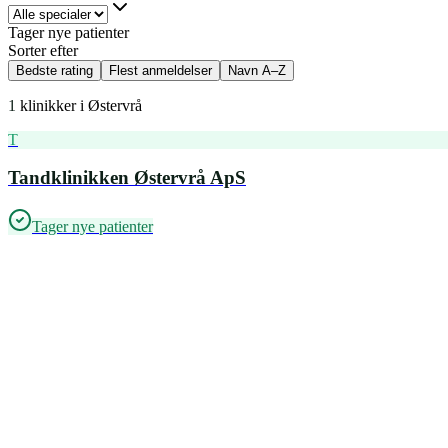
Tager nye patienter
Sorter efter
Bedste rating
Flest anmeldelser
Navn A–Z
1
klinikker i
Østervrå
T
Tandklinikken Østervrå ApS
Tager nye patienter