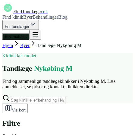
FindTandlæger
.dk
Find klinik
Byer
Behandlinger
Blog
For tandlæger
Bliv matchet
Hjem
Byer
Tandlæge
Nykøbing M
3 klinikker fundet
Tandlæge
Nykøbing M
Find og sammenlign tandlægeklinikker i Nykøbing M. Læs
anmeldelser, se priser og kontakt klinikken direkte.
Vis kort
Filtre