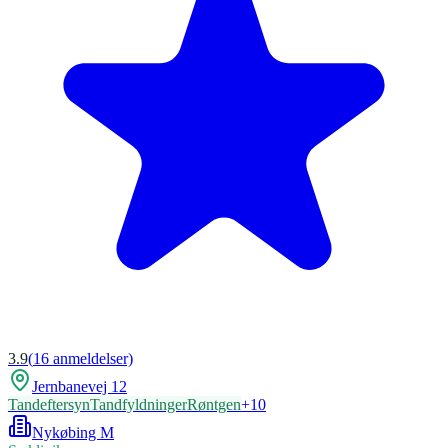
3.9
(
16
anmeldelser)
Jernbanevej 12
Tandeftersyn
Tandfyldninger
Røntgen
+
10
Nykøbing M