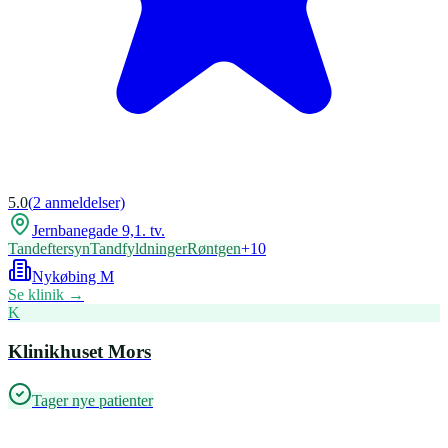
5.0
(
2
anmeldelser)
Jernbanegade 9,1. tv.
Tandeftersyn
Tandfyldninger
Røntgen
+
10
Nykøbing M
Se klinik →
K
Klinikhuset Mors
Tager nye patienter