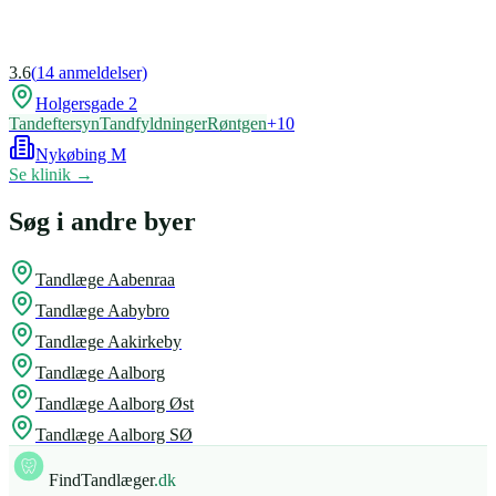
3.6
(
14
anmeldelser)
Holgersgade 2
Tandeftersyn
Tandfyldninger
Røntgen
+
10
Nykøbing M
Se klinik →
Søg i andre byer
Tandlæge
Aabenraa
Tandlæge
Aabybro
Tandlæge
Aakirkeby
Tandlæge
Aalborg
Tandlæge
Aalborg Øst
Tandlæge
Aalborg SØ
FindTandlæger
.dk