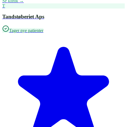
Se klinik →
T
Tandstøberiet Aps
Tager nye patienter