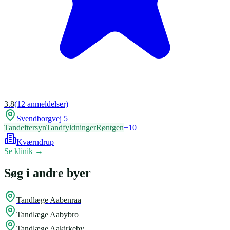
3.8
(
12
anmeldelser)
Svendborgvej 5
Tandeftersyn
Tandfyldninger
Røntgen
+
10
Kværndrup
Se klinik →
Søg i andre byer
Tandlæge
Aabenraa
Tandlæge
Aabybro
Tandlæge
Aakirkeby