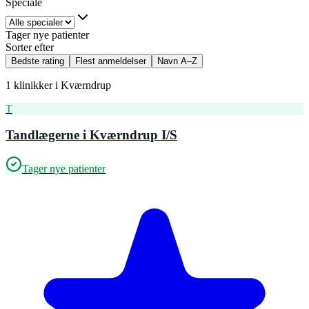
Speciale
Tager nye patienter
Sorter efter
Bedste rating
Flest anmeldelser
Navn A–Z
1
klinikker i
Kværndrup
T
Tandlægerne i Kværndrup I/S
Tager nye patienter