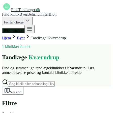
FindTandlæger
.dk
Find klinik
Byer
Behandlinger
Blog
For tandlæger
Bliv matchet
Hjem
Byer
Tandlæge
Kværndrup
1 klinikker fundet
Tandlæge
Kværndrup
Find og sammenlign tandlægeklinikker i Kværndrup. Læs
anmeldelser, se priser og kontakt klinikken direkte.
Vis kort
Filtre