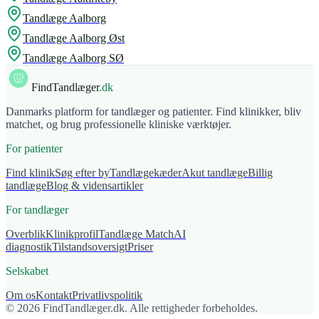
Tandlæge
Aalborg
Tandlæge
Aalborg Øst
Tandlæge
Aalborg SØ
FindTandlæger
.dk
Danmarks platform for tandlæger og patienter. Find klinikker, bliv
matchet, og brug professionelle kliniske værktøjer.
For patienter
Find klinik
Søg efter by
Tandlægekæder
Akut tandlæge
Billig
tandlæge
Blog & vidensartikler
For tandlæger
Overblik
Klinikprofil
Tandlæge Match
AI
diagnostik
Tilstandsoversigt
Priser
Selskabet
Om os
Kontakt
Privatlivspolitik
© 2026 FindTandlæger.dk. Alle rettigheder forbeholdes.