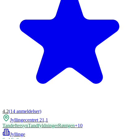
4.2
(
14
anmeldelser)
Jyllingecentret 21,1
Tandeftersyn
Tandfyldninger
Røntgen
+
10
Jyllinge