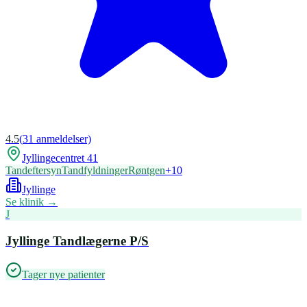
4.5
(
31
anmeldelser)
Jyllingecentret 41
Tandeftersyn
Tandfyldninger
Røntgen
+
10
Jyllinge
Se klinik →
J
Jyllinge Tandlægerne P/S
Tager nye patienter