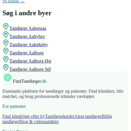
Se klinik →
Søg i andre byer
Tandlæge
Aabenraa
Tandlæge
Aabybro
Tandlæge
Aakirkeby
Tandlæge
Aalborg
Tandlæge
Aalborg Øst
Tandlæge
Aalborg SØ
FindTandlæger
.dk
Danmarks platform for tandlæger og patienter. Find klinikker, bliv
matchet, og brug professionelle kliniske værktøjer.
For patienter
Find klinik
Søg efter by
Tandlægekæder
Akut tandlæge
Billig
tandlæge
Blog & vidensartikler