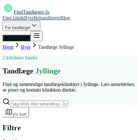
FindTandlæger
.dk
Find klinik
Byer
Behandlinger
Blog
For tandlæger
Bliv matchet
Hjem
Byer
Tandlæge
Jyllinge
2 klinikker fundet
Tandlæge
Jyllinge
Find og sammenlign tandlægeklinikker i Jyllinge. Læs anmeldelser,
se priser og kontakt klinikken direkte.
Vis kort
Filtre