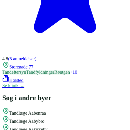
4.8
(
5
anmeldelser)
Storegade 77
Tandeftersyn
Tandfyldninger
Røntgen
+
10
Holsted
Se klinik →
Søg i andre byer
Tandlæge
Aabenraa
Tandlæge
Aabybro
Tandlæge
Aakirkeby