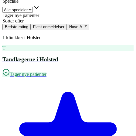
Speciale
Tager nye patienter
Sorter efter
Bedste rating
Flest anmeldelser
Navn A–Z
1
klinikker i
Holsted
T
Tandlægerne i Holsted
Tager nye patienter