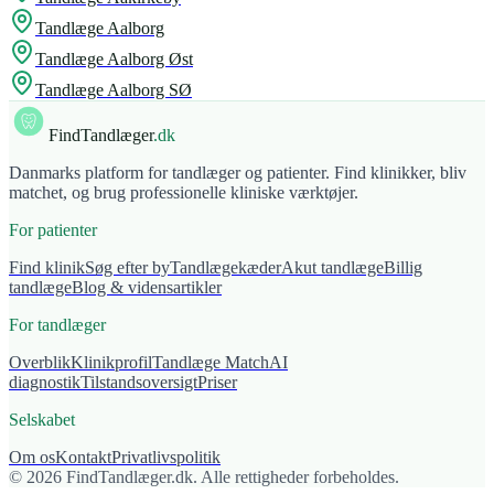
Tandlæge
Aalborg
Tandlæge
Aalborg Øst
Tandlæge
Aalborg SØ
FindTandlæger
.dk
Danmarks platform for tandlæger og patienter. Find klinikker, bliv
matchet, og brug professionelle kliniske værktøjer.
For patienter
Find klinik
Søg efter by
Tandlægekæder
Akut tandlæge
Billig
tandlæge
Blog & vidensartikler
For tandlæger
Overblik
Klinikprofil
Tandlæge Match
AI
diagnostik
Tilstandsoversigt
Priser
Selskabet
Om os
Kontakt
Privatlivspolitik
© 2026 FindTandlæger.dk. Alle rettigheder forbeholdes.