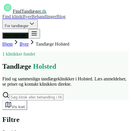
FindTandlæger
.dk
Find klinik
Byer
Behandlinger
Blog
For tandlæger
Bliv matchet
Hjem
Byer
Tandlæge
Holsted
1 klinikker fundet
Tandlæge
Holsted
Find og sammenlign tandlægeklinikker i Holsted. Læs anmeldelser,
se priser og kontakt klinikken direkte.
Vis kort
Filtre