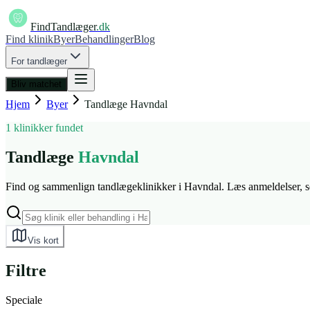
FindTandlæger
.dk
Find klinik
Byer
Behandlinger
Blog
For tandlæger
Bliv matchet
Hjem
Byer
Tandlæge
Havndal
1 klinikker fundet
Tandlæge
Havndal
Find og sammenlign tandlægeklinikker i Havndal. Læs anmeldelser, se 
Vis kort
Filtre
Speciale