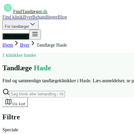
FindTandlæger
.dk
Find klinik
Byer
Behandlinger
Blog
For tandlæger
Bliv matchet
Hjem
Byer
Tandlæge
Hasle
1 klinikker fundet
Tandlæge
Hasle
Find og sammenlign tandlægeklinikker i Hasle. Læs anmeldelser, se pr
Vis kort
Filtre
Speciale