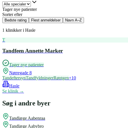
Tager nye patienter
Sorter efter
Bedste rating
Flest anmeldelser
Navn A–Z
1
klinikker i
Hasle
T
Tandfeen Annette Marker
Tager nye patienter
Nørregade 8
Tandeftersyn
Tandfyldninger
Røntgen
+
10
Hasle
Se klinik →
Søg i andre byer
Tandlæge
Aabenraa
Tandlæge
Aabybro