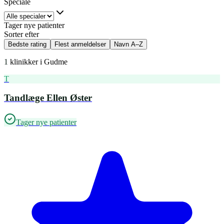
Speciale
Tager nye patienter
Sorter efter
Bedste rating
Flest anmeldelser
Navn A–Z
1
klinikker i
Gudme
T
Tandlæge Ellen Øster
Tager nye patienter