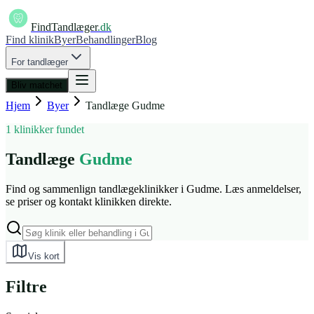
FindTandlæger
.dk
Find klinik
Byer
Behandlinger
Blog
For tandlæger
Bliv matchet
Hjem
Byer
Tandlæge
Gudme
1 klinikker fundet
Tandlæge
Gudme
Find og sammenlign tandlægeklinikker i Gudme. Læs anmeldelser,
se priser og kontakt klinikken direkte.
Vis kort
Filtre