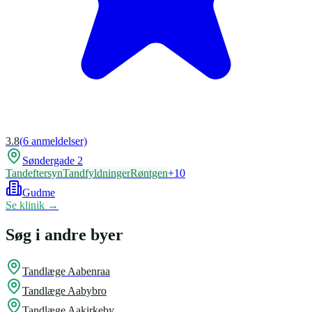
3.8
(
6
anmeldelser)
Søndergade 2
Tandeftersyn
Tandfyldninger
Røntgen
+
10
Gudme
Se klinik →
Søg i andre byer
Tandlæge
Aabenraa
Tandlæge
Aabybro
Tandlæge
Aakirkeby