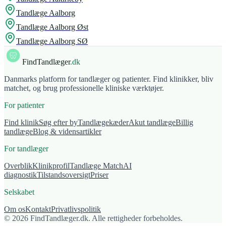
Tandlæge
Aalborg
Tandlæge
Aalborg Øst
Tandlæge
Aalborg SØ
FindTandlæger
.dk
Danmarks platform for tandlæger og patienter. Find klinikker, bliv
matchet, og brug professionelle kliniske værktøjer.
For patienter
Find klinik
Søg efter by
Tandlægekæder
Akut tandlæge
Billig
tandlæge
Blog & vidensartikler
For tandlæger
Overblik
Klinikprofil
Tandlæge Match
AI
diagnostik
Tilstandsoversigt
Priser
Selskabet
Om os
Kontakt
Privatlivspolitik
© 2026 FindTandlæger.dk. Alle rettigheder forbeholdes.