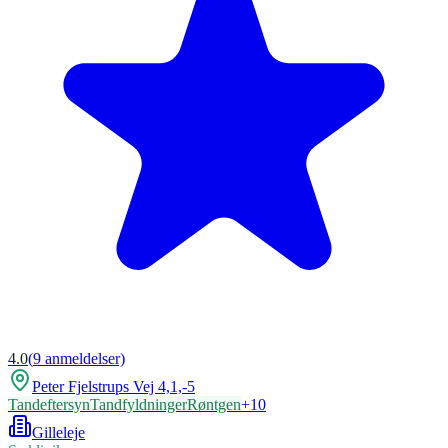
4.0
(
9
anmeldelser)
Peter Fjelstrups Vej 4,1,-5
Tandeftersyn
Tandfyldninger
Røntgen
+
10
Gilleleje