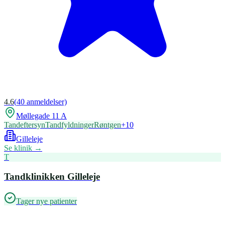
4.6
(
40
anmeldelser)
Møllegade 11 A
Tandeftersyn
Tandfyldninger
Røntgen
+
10
Gilleleje
Se klinik →
T
Tandklinikken Gilleleje
Tager nye patienter