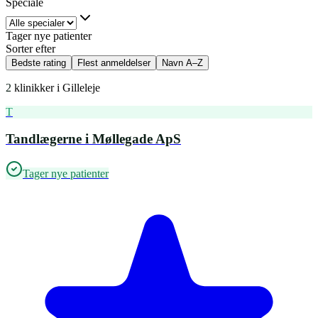
Speciale
Tager nye patienter
Sorter efter
Bedste rating
Flest anmeldelser
Navn A–Z
2
klinikker i
Gilleleje
T
Tandlægerne i Møllegade ApS
Tager nye patienter