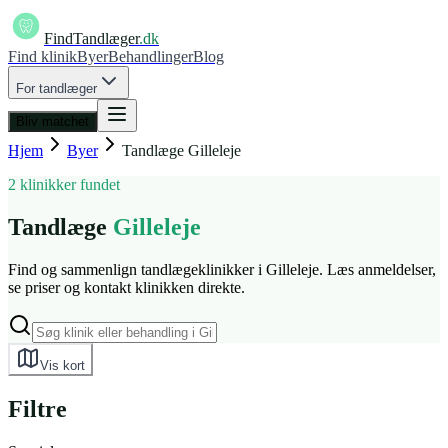
FindTandlæger
.dk
Find klinik
Byer
Behandlinger
Blog
For tandlæger
Bliv matchet
Hjem
Byer
Tandlæge
Gilleleje
2 klinikker fundet
Tandlæge
Gilleleje
Find og sammenlign tandlægeklinikker i Gilleleje. Læs anmeldelser,
se priser og kontakt klinikken direkte.
Vis kort
Filtre