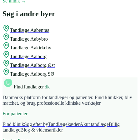
Se klinik →
Søg i andre byer
Tandlæge
Aabenraa
Tandlæge
Aabybro
Tandlæge
Aakirkeby
Tandlæge
Aalborg
Tandlæge
Aalborg Øst
Tandlæge
Aalborg SØ
FindTandlæger
.dk
Danmarks platform for tandlæger og patienter. Find klinikker, bliv
matchet, og brug professionelle kliniske værktøjer.
For patienter
Find klinik
Søg efter by
Tandlægekæder
Akut tandlæge
Billig
tandlæge
Blog & vidensartikler