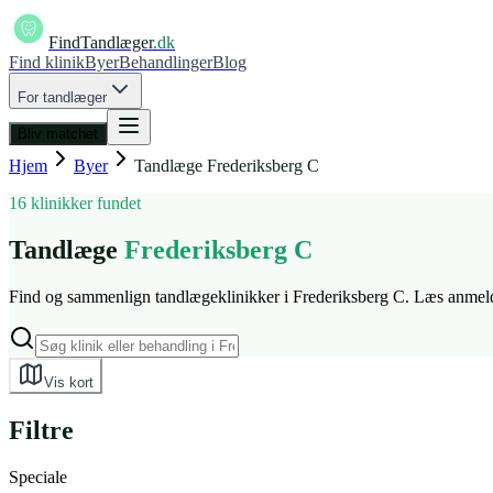
FindTandlæger
.dk
Find klinik
Byer
Behandlinger
Blog
For tandlæger
Bliv matchet
Hjem
Byer
Tandlæge
Frederiksberg C
16 klinikker fundet
Tandlæge
Frederiksberg C
Find og sammenlign tandlægeklinikker i Frederiksberg C. Læs anmeldel
Vis kort
Filtre
Speciale