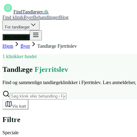
FindTandlæger
.dk
Find klinik
Byer
Behandlinger
Blog
For tandlæger
Bliv matchet
Hjem
Byer
Tandlæge
Fjerritslev
1 klinikker fundet
Tandlæge
Fjerritslev
Find og sammenlign tandlægeklinikker i Fjerritslev. Læs anmeldelser, s
Vis kort
Filtre
Speciale