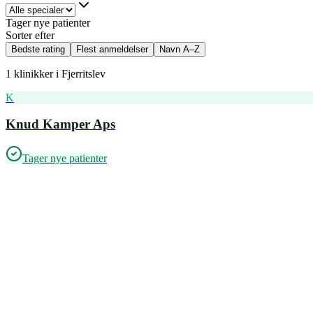
Tager nye patienter
Sorter efter
Bedste rating
Flest anmeldelser
Navn A–Z
1
klinikker i
Fjerritslev
K
Knud Kamper Aps
Tager nye patienter