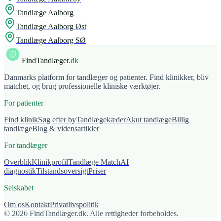
Tandlæge
Aalborg
Tandlæge
Aalborg Øst
Tandlæge
Aalborg SØ
FindTandlæger
.dk
Danmarks platform for tandlæger og patienter. Find klinikker, bliv
matchet, og brug professionelle kliniske værktøjer.
For patienter
Find klinik
Søg efter by
Tandlægekæder
Akut tandlæge
Billig
tandlæge
Blog & vidensartikler
For tandlæger
Overblik
Klinikprofil
Tandlæge Match
AI
diagnostik
Tilstandsoversigt
Priser
Selskabet
Om os
Kontakt
Privatlivspolitik
© 2026 FindTandlæger.dk. Alle rettigheder forbeholdes.