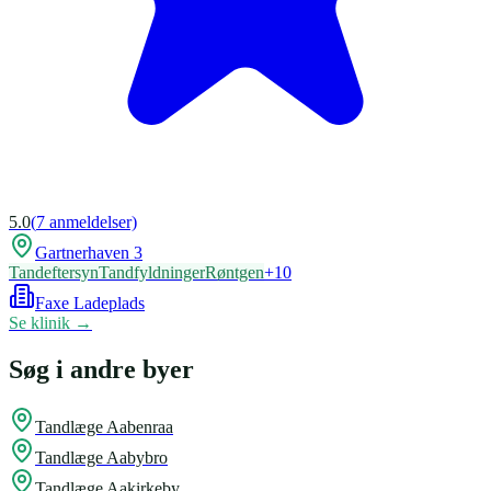
5.0
(
7
anmeldelser)
Gartnerhaven 3
Tandeftersyn
Tandfyldninger
Røntgen
+
10
Faxe Ladeplads
Se klinik →
Søg i andre byer
Tandlæge
Aabenraa
Tandlæge
Aabybro
Tandlæge
Aakirkeby