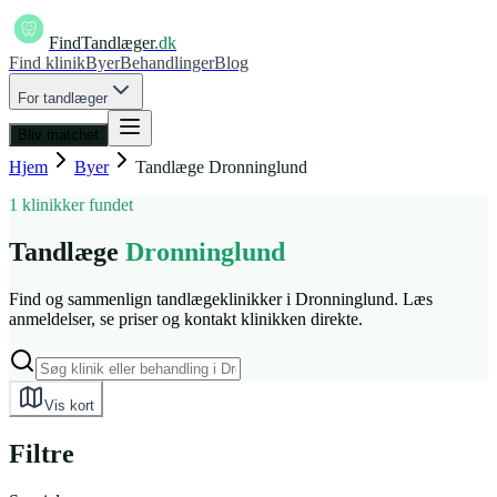
FindTandlæger
.dk
Find klinik
Byer
Behandlinger
Blog
For tandlæger
Bliv matchet
Hjem
Byer
Tandlæge
Dronninglund
1 klinikker fundet
Tandlæge
Dronninglund
Find og sammenlign tandlægeklinikker i Dronninglund. Læs
anmeldelser, se priser og kontakt klinikken direkte.
Vis kort
Filtre