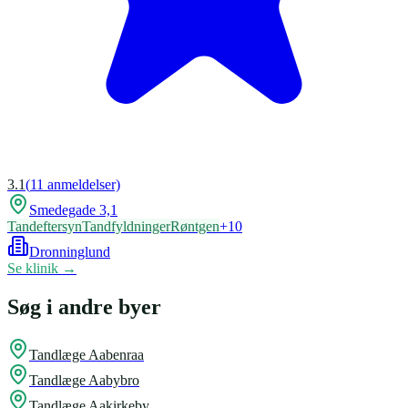
3.1
(
11
anmeldelser)
Smedegade 3,1
Tandeftersyn
Tandfyldninger
Røntgen
+
10
Dronninglund
Se klinik →
Søg i andre byer
Tandlæge
Aabenraa
Tandlæge
Aabybro
Tandlæge
Aakirkeby