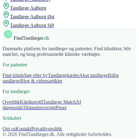
Tandlæge
Aalborg
Tandlæge
Aalborg Øst
Tandlæge
Aalborg SØ
FindTandlæger
.dk
Danmarks platform for tandlæger og patienter. Find klinikker, bliv
matchet, og brug professionelle kliniske værktøjer.
For patienter
Find klinik
Søg efter by
Tandlægekæder
Akut tandlæge
Billig
tandlæge
Blog & vidensartikler
For tandlæger
Overblik
Klinikprofil
Tandlæge Match
AI
diagnostik
Tilstandsoversigt
Priser
Selskabet
Om os
Kontakt
Privatlivspolitik
© 2026 FindTandlæger.dk. Alle rettigheder forbeholdes.