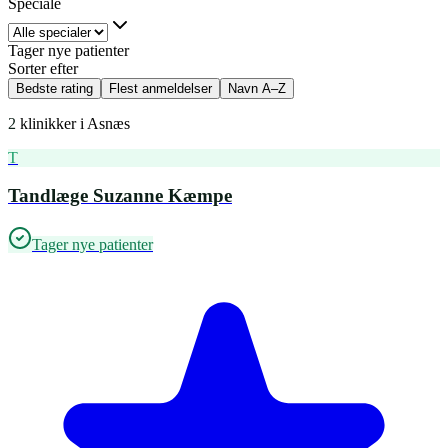
Speciale
Tager nye patienter
Sorter efter
Bedste rating
Flest anmeldelser
Navn A–Z
2
klinikker i
Asnæs
T
Tandlæge Suzanne Kæmpe
Tager nye patienter