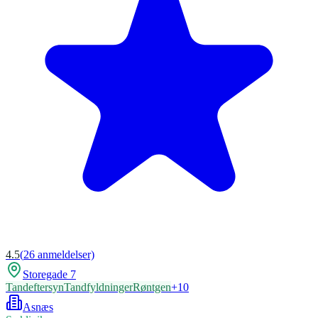
4.5
(
26
anmeldelser)
Storegade 7
Tandeftersyn
Tandfyldninger
Røntgen
+
10
Asnæs