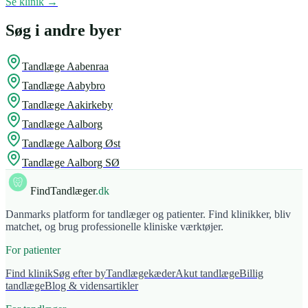
Se klinik →
Søg i andre byer
Tandlæge
Aabenraa
Tandlæge
Aabybro
Tandlæge
Aakirkeby
Tandlæge
Aalborg
Tandlæge
Aalborg Øst
Tandlæge
Aalborg SØ
FindTandlæger
.dk
Danmarks platform for tandlæger og patienter. Find klinikker, bliv
matchet, og brug professionelle kliniske værktøjer.
For patienter
Find klinik
Søg efter by
Tandlægekæder
Akut tandlæge
Billig
tandlæge
Blog & vidensartikler