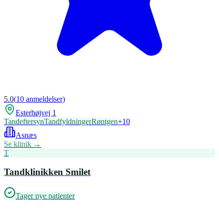
5.0
(
10
anmeldelser)
Esterhøjvej 1
Tandeftersyn
Tandfyldninger
Røntgen
+
10
Asnæs
Se klinik →
T
Tandklinikken Smilet
Tager nye patienter