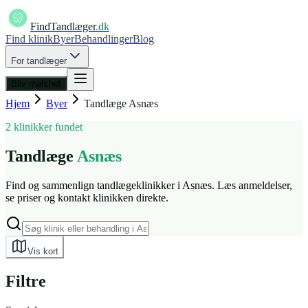
FindTandlæger
.dk
Find klinik
Byer
Behandlinger
Blog
For tandlæger
Bliv matchet
Hjem
Byer
Tandlæge
Asnæs
2 klinikker fundet
Tandlæge
Asnæs
Find og sammenlign tandlægeklinikker i Asnæs. Læs anmeldelser,
se priser og kontakt klinikken direkte.
Vis kort
Filtre