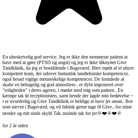
En ubeskrivelig god service. Jeg er ikke den nemmeste patient at
have med at gøre (PTSD og angst) og jeg er ikke tilknyttet Give
Tandklinik, da jeg er bosiddende i Bagsværd. Blev mødt af et uhyre
kompetent team, der udover fantastisk tandtekniske kompetencer,
også besad vigtige menneskelige kompetencer. De formåede at
skabe en behagelig og god atmosfære.. er dybt imponeret over
"roligheden" i deres ageren, i mødet med mig som patient.. En
kæmpe tak til receptionisten, samt hende der lagde min bedøvelse ~
i er uvurderlig og Give Tandklinik er heldige at have jer ansat.. Bor
som nævnt i Bagsværd, og vil faktisk gerne tage til Give...for mine
tænder og mit sinds skyld Tak..tusinde tak for jer🌞❤️🌞❤️🌞
for 2 år siden