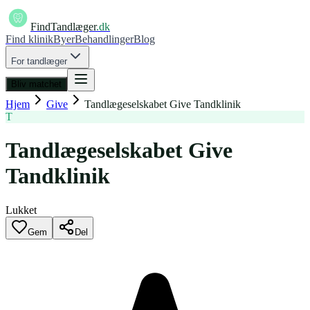
FindTandlæger
.dk
Find klinik
Byer
Behandlinger
Blog
For tandlæger
Bliv matchet
Hjem
Give
Tandlægeselskabet Give Tandklinik
T
Tandlægeselskabet Give
Tandklinik
Lukket
Gem
Del