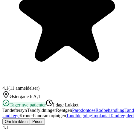
4.1
(
11
anmeldelser)
Østergade 6 A,1
Tager nye patienter
I dag:
Lukket
Tandeftersyn
Tandfyldninger
Røntgen
Parodontose
Rodbehandling
Tand
tandlæge
Kroner
Panoramarøntgen
Tandblegning
Implantat
Tandreguler
Om klinikken
Priser
4.1