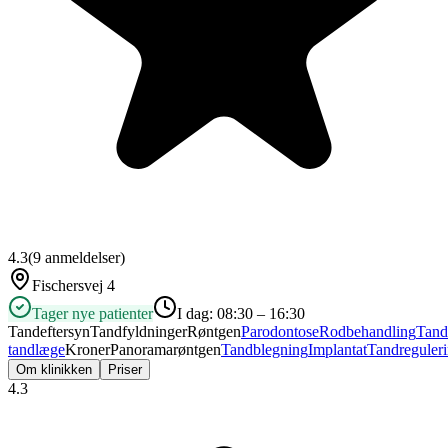
4.3
(
9
anmeldelser)
Fischersvej 4
Tager nye patienter
I dag:
08:30 – 16:30
Tandeftersyn
Tandfyldninger
Røntgen
Parodontose
Rodbehandling
Tand
tandlæge
Kroner
Panoramarøntgen
Tandblegning
Implantat
Tandreguler
Om klinikken
Priser
4.3