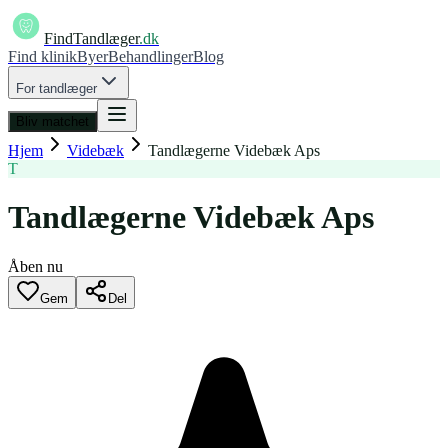
FindTandlæger
.dk
Find klinik
Byer
Behandlinger
Blog
For tandlæger
Bliv matchet
Hjem
Videbæk
Tandlægerne Videbæk Aps
T
Tandlægerne Videbæk Aps
Åben nu
Gem
Del