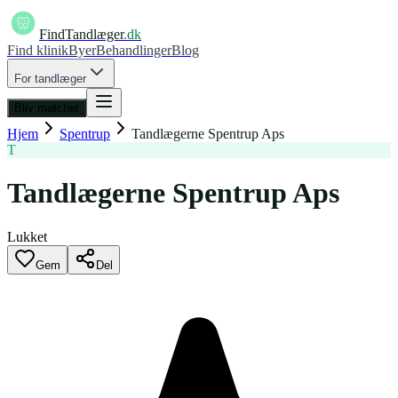
FindTandlæger
.dk
Find klinik
Byer
Behandlinger
Blog
For tandlæger
Bliv matchet
Hjem
Spentrup
Tandlægerne Spentrup Aps
T
Tandlægerne Spentrup Aps
Lukket
Gem
Del