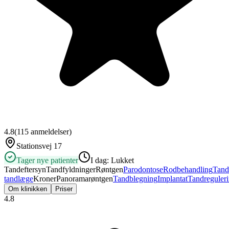
4.8
(
115
anmeldelser)
Stationsvej 17
Tager nye patienter
I dag:
Lukket
Tandeftersyn
Tandfyldninger
Røntgen
Parodontose
Rodbehandling
Tand
tandlæge
Kroner
Panoramarøntgen
Tandblegning
Implantat
Tandreguler
Om klinikken
Priser
4.8