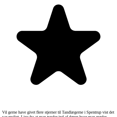
Vil gerne have givet flere stjerner til Tandlægerne i Spentrup vist det
var muligt. Lige fra at man træder ind af døren hvor man møder