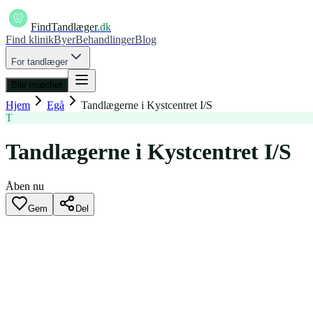
FindTandlæger
.dk
Find klinik
Byer
Behandlinger
Blog
For tandlæger
Bliv matchet
Hjem
Egå
Tandlægerne i Kystcentret I/S
T
Tandlægerne i Kystcentret I/S
Åben nu
Gem
Del